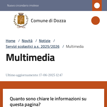
Vai al contenuto
Vai alla navigazione
Vai al footer
Nuovo circondario imolese
Comune
Comune di Dozza
di
Dozza
Home
/
Novità
/
Notizie
/
Servizi scolastici a.s. 2025/2026
/
Multimedia
Amministrazione
Multimedia
Novità
Menu selezionato
Ultimo aggiornamento
:
17-06-2025 12:47
Servizi
Menu selezionato
Quanto sono chiare le informazioni su
Vivere
questa pagina?