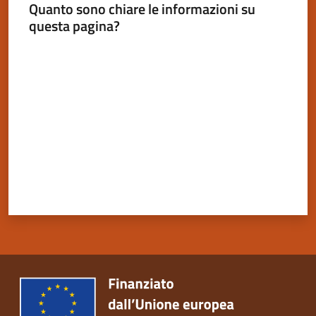
Dozza
Quanto sono chiare le informazioni su
questa pagina?
Valuta da 1 a 5 stelle
Servizi
on-
line
Tutti
gli
argomenti
Seguici
su