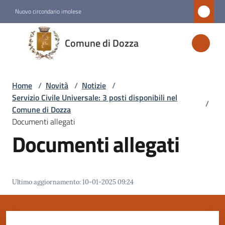
Vai al contenuto
Vai alla navigazione
Vai al footer
Nuovo circondario imolese
Comune
Comune di Dozza
di
Dozza
Home
/
Novità
/
Notizie
/
Servizio Civile Universale: 3 posti disponibili nel
/
Amministrazione
Comune di Dozza
Documenti allegati
Documenti allegati
Novità
Menu selezionato
Servizi
Ultimo aggiornamento
:
10-01-2025 09:24
Menu selezionato
Vivere