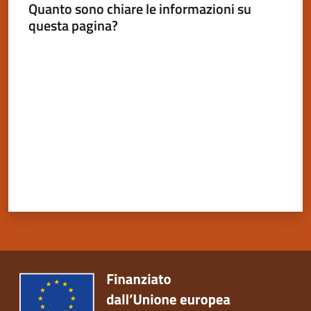
Dozza
Quanto sono chiare le informazioni su
questa pagina?
Valuta da 1 a 5 stelle
Servizi
on-
line
Tutti
gli
argomenti
Seguici
su