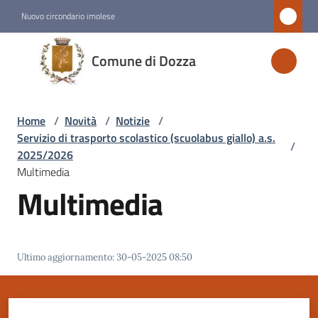
Vai al contenuto
Vai alla navigazione
Vai al footer
Nuovo circondario imolese
Comune
Comune di Dozza
di
Dozza
Home
/
Novità
/
Notizie
/
Servizio di trasporto scolastico (scuolabus giallo) a.s.
/
Amministrazione
2025/2026
Multimedia
Multimedia
Novità
Menu selezionato
Servizi
Ultimo aggiornamento
:
30-05-2025 08:50
Menu selezionato
Vivere