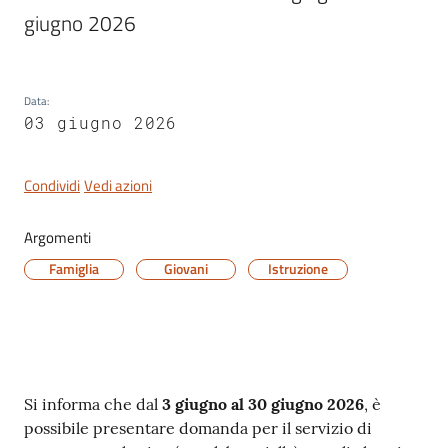
Dozza
giugno 2026
Data
:
03 giugno 2026
Servizi
on-
line
Condividi
Vedi azioni
Tutti
Argomenti
gli
Famiglia
Giovani
Istruzione
argomenti
Seguici
su
Contenuto
Si informa che dal
3 giugno al 30 giugno 2026
, è
possibile presentare domanda per il servizio di