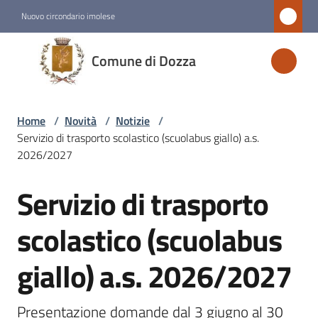
Vai al contenuto
Vai alla navigazione
Vai al footer
Nuovo circondario imolese
Comune
Comune di Dozza
di
Dozza
Home
/
Novità
/
Notizie
/
Servizio di trasporto scolastico (scuolabus giallo) a.s.
Amministrazione
2026/2027
Servizio di trasporto
Novità
Salta al contenuto
Menu selezionato
scolastico (scuolabus
Servizi
giallo) a.s. 2026/2027
Menu selezionato
Vivere
Presentazione domande dal 3 giugno al 30 