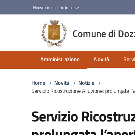
Vai al contenuto
Vai alla navigazione
Vai al footer
Nuovo circondario imolese
Comune di Doz
Amministrazione
Novità
Servi
Menu selezionato
Menu
Home
Novità
Notizie
/
/
/
Servizio Ricostruzione Alluvione: prolungata l’
Salta al contenuto
Servizio Ricostru
prolungata l’aper