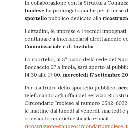
Contenuto
In collaborazione con la Struttura Commissa
Imolese
ha prolungato anche per il mese 
sportello
pubblico dedicato alla
ricostruzi
I cittadini, le imprese e i tecnici impegnat
continuare a interfacciarsi direttamente c
Commissariale
e di
Invitalia
.
Lo sportello, al 3° piano della sede del Nu
Boccaccio 27 a Imola, sarà aperto al pubblic
14:30 alle 17:00,
mercoledì 17 settembre 2
Per usufruire dello sportello pubblico,
occ
telefonando agli uffici del Servizio Ricost
Circondario Imolese al numero 0542-60324
le mattine dal lunedì al venerdì, martedì e 
o inviando una richiesta alla e-mail
ricostruzione@nuovocircondarioimolese.it