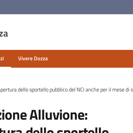
za
zi
Vivere Dozza
 selezionato
apertura dello sportello pubblico del NCI anche per il mese d
zione Alluvione:
tura dello sportello