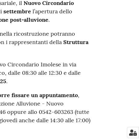
riale, il
Nuovo Circondario
di
settembre
l’apertura dello
one post-alluvione
.
i nella ricostruzione potranno
on i rappresentanti della
Struttura
ovo Circondario Imolese in via
o, dalle 08:30 alle 12:30 e dalle
025
.
orre fissare un appuntamento
,
ruzione Alluvione - Nuovo
6 oppure allo 0542-603263 (tutte
giovedì anche dalle 14:30 alle 17:00)