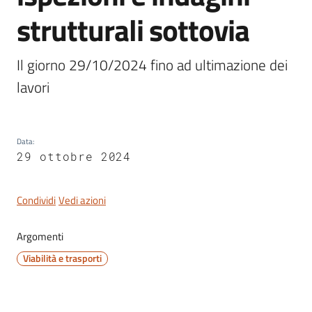
strutturali sottovia
Il giorno 29/10/2024 fino ad ultimazione dei 
Servizi
lavori
on-
line
Data
:
Tutti
29 ottobre 2024
gli
argomenti
Condividi
Vedi azioni
Argomenti
Seguici
su
Viabilità e trasporti