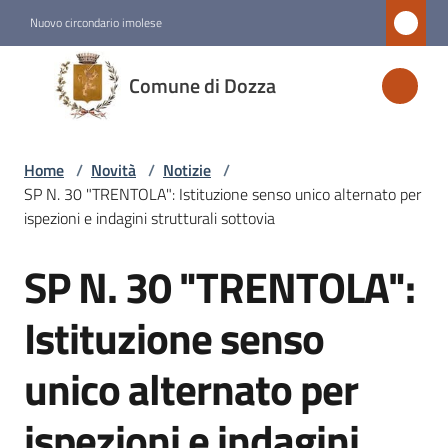
Vai al contenuto
Vai alla navigazione
Vai al footer
Nuovo circondario imolese
Comune
Comune di Dozza
di
Dozza
Home
/
Novità
/
Notizie
/
SP N. 30 "TRENTOLA": Istituzione senso unico alternato per
Amministrazione
ispezioni e indagini strutturali sottovia
SP N. 30 "TRENTOLA":
Novità
Salta al contenuto
Menu selezionato
Istituzione senso
Servizi
unico alternato per
Vivere
ispezioni e indagini
Dozza