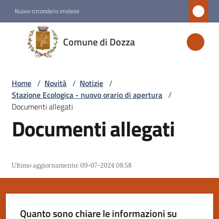
Vai al contenuto
Vai alla navigazione
Vai al footer
Nuovo circondario imolese
Comune
Comune di Dozza
di
Dozza
Home
/
Novità
/
Notizie
/
Stazione Ecologica - nuovo orario di apertura
/
Amministrazione
Documenti allegati
Documenti allegati
Novità
Menu selezionato
Ultimo aggiornamento
:
09-07-2024 08:58
Servizi
Vivere
Dozza
Quanto sono chiare le informazioni su