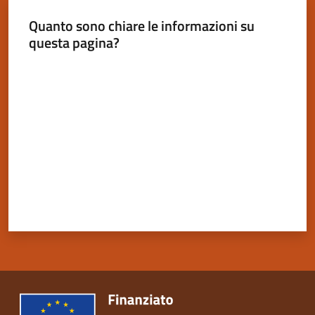
Quanto sono chiare le informazioni su
questa pagina?
Valuta da 1 a 5 stelle
Servizi
on-
line
Tutti
gli
argomenti
Seguici
su