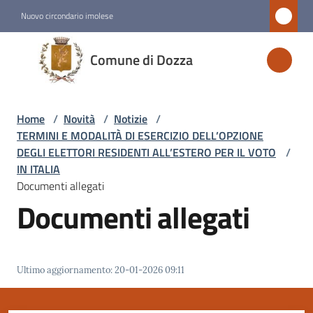
Vai al contenuto
Vai alla navigazione
Vai al footer
Nuovo circondario imolese
Comune
Comune di Dozza
di
Dozza
Home
/
Novità
/
Notizie
/
TERMINI E MODALITÀ DI ESERCIZIO DELL’OPZIONE
Amministrazione
DEGLI ELETTORI RESIDENTI ALL’ESTERO PER IL VOTO
/
IN ITALIA
Documenti allegati
Novità
Documenti allegati
Menu selezionato
Servizi
Ultimo aggiornamento
:
20-01-2026 09:11
Vivere
Dozza