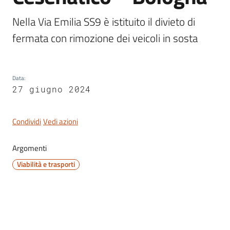
Nella Via Emilia SS9 è istituito il divieto di 
fermata con rimozione dei veicoli in sosta 
Servizi
on-
line
Data
:
27 giugno 2024
Tutti
gli
Condividi
Vedi azioni
argomenti
Argomenti
Viabilità e trasporti
Seguici
su