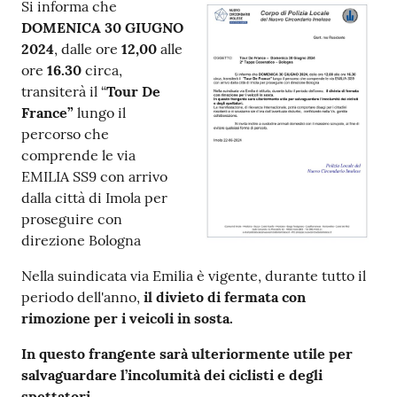
Contenuto
Si informa che
DOMENICA 30 GIUGNO
2024
, dalle ore
12,00
alle
ore
16.30
circa,
transiterà il “
Tour De
France”
lungo il
percorso che
comprende le via
EMILIA SS9 con arrivo
dalla città di Imola per
proseguire con
direzione Bologna
Nella suindicata via Emilia è vigente, durante tutto il
periodo dell'anno,
il divieto di fermata con
rimozione per i veicoli in sosta.
In questo frangente sarà ulteriormente utile
per
salvaguardare l’incolumità dei ciclisti e degli
spettatori.