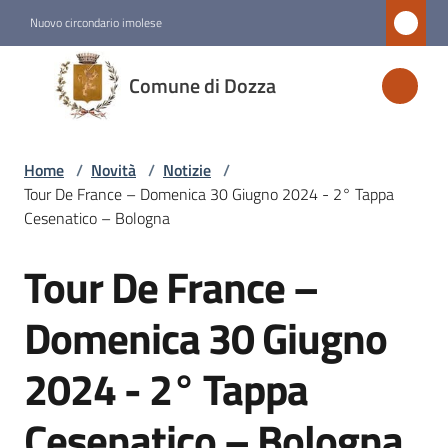
Vai al contenuto
Vai alla navigazione
Vai al footer
Nuovo circondario imolese
Comune
Comune di Dozza
di
Dozza
Home
/
Novità
/
Notizie
/
Tour De France – Domenica 30 Giugno 2024 - 2° Tappa
Amministrazione
Cesenatico – Bologna
Tour De France –
Novità
Salta al contenuto
Menu selezionato
Domenica 30 Giugno
Servizi
2024 - 2° Tappa
Vivere
Cesenatico – Bologna
Dozza