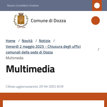
Vai al contenuto
Vai alla navigazione
Vai al footer
Nuovo circondario imolese
Comune
Comune di Dozza
di
Dozza
Home
/
Novità
/
Notizie
/
Venerdì 2 maggio 2025 - Chiusura degli uffici
/
Amministrazione
comunali della sede di Dozza
Multimedia
Multimedia
Novità
Menu selezionato
Servizi
Ultimo aggiornamento
:
29-04-2025 10:19
Vivere
Dozza