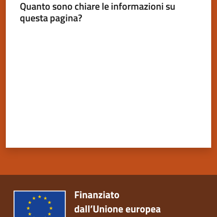
Quanto sono chiare le informazioni su
questa pagina?
Valuta da 1 a 5 stelle
Servizi
on-
line
Tutti
gli
argomenti
Seguici
su