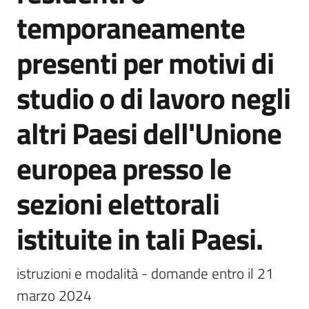
temporaneamente
presenti per motivi di
Servizi
studio o di lavoro negli
on-
line
altri Paesi dell'Unione
Tutti
europea presso le
gli
argomenti
sezioni elettorali
istituite in tali Paesi.
Seguici
su
istruzioni e modalità - domande entro il 21 
marzo 2024