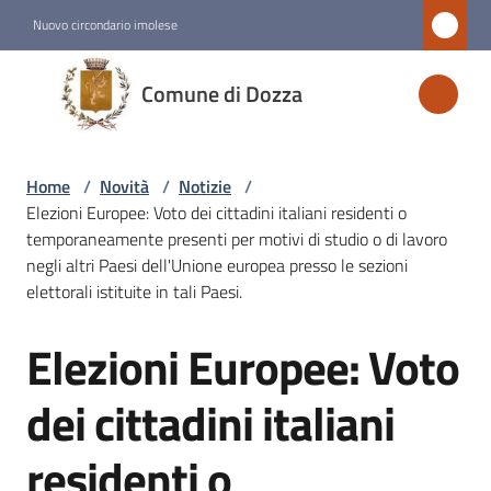
Vai al contenuto
Vai alla navigazione
Vai al footer
Nuovo circondario imolese
Comune
Comune di Dozza
di
Dozza
Home
/
Novità
/
Notizie
/
Elezioni Europee: Voto dei cittadini italiani residenti o
Amministrazione
temporaneamente presenti per motivi di studio o di lavoro
negli altri Paesi dell'Unione europea presso le sezioni
elettorali istituite in tali Paesi.
Novità
Menu selezionato
Elezioni Europee: Voto
Salta al contenuto
Servizi
dei cittadini italiani
Vivere
residenti o
Dozza