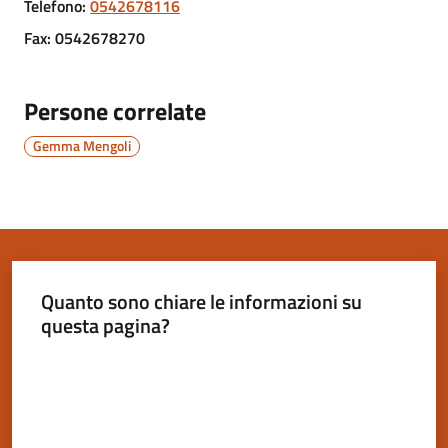
Telefono
:
0542678116
Fax
:
0542678270
Servizi
on-
Persone correlate
line
Gemma Mengoli
Tutti
gli
argomenti
Quanto sono chiare le informazioni su
Seguici
questa pagina?
su
Valuta da 1 a 5 stelle