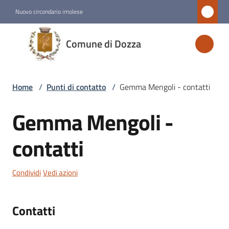
Vai al contenuto
Vai alla navigazione
Vai al footer
Nuovo circondario imolese
Comune
Comune di Dozza
di
Dozza
Home
/
Punti di contatto
/
Gemma Mengoli - contatti
Amministrazione
Gemma Mengoli -
Salta al contenuto
Novità
contatti
Servizi
Condividi
Vedi azioni
Vivere
Dozza
Contatti