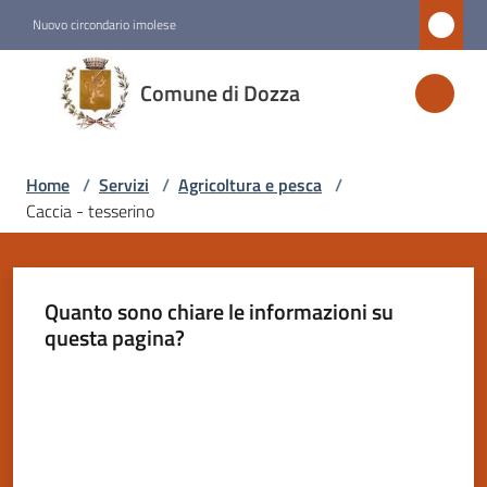
Vai al contenuto
Vai alla navigazione
Vai al footer
Nuovo circondario imolese
Comune
Comune di Dozza
di
Dozza
Home
/
Servizi
/
Agricoltura e pesca
/
Caccia - tesserino
Amministrazione
Novità
Quanto sono chiare le informazioni su
questa pagina?
Servizi
Menu selezionato
Valuta da 1 a 5 stelle
Vivere
Dozza