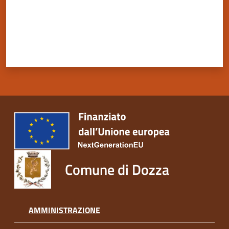
Servizi
on-
line
Tutti
gli
argomenti
Comune di Dozza
Seguici
su
AMMINISTRAZIONE