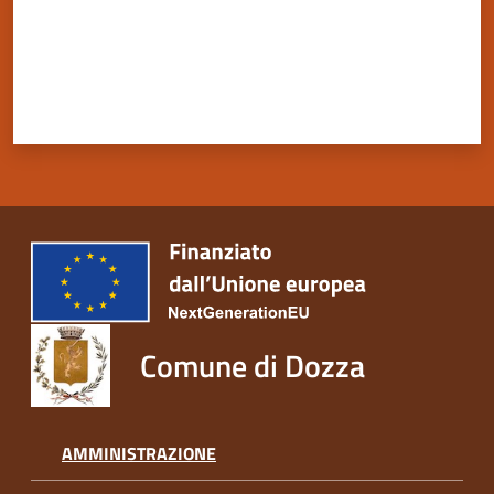
Servizi
on-
line
Tutti
gli
argomenti
Comune di Dozza
Seguici
su
AMMINISTRAZIONE