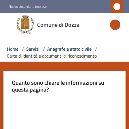
Vai al contenuto
Vai alla navigazione
Vai al footer
Nuovo circondario imolese
Comune
Comune di Dozza
di
Dozza
Home
/
Servizi
/
Anagrafe e stato civile
/
Carta di identità e documenti di riconoscimento
Amministrazione
Novità
Quanto sono chiare le informazioni su
questa pagina?
Servizi
Menu selezionato
Valuta da 1 a 5 stelle
Vivere
Dozza