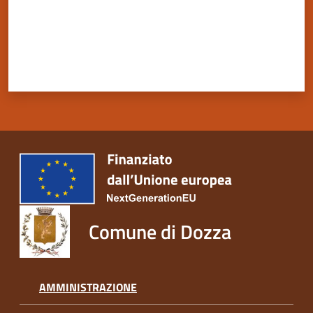
Servizi
on-
line
Tutti
gli
argomenti
Comune di Dozza
Seguici
su
AMMINISTRAZIONE