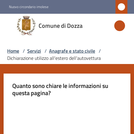
Vai al contenuto
Vai alla navigazione
Vai al footer
Nuovo circondario imolese
Comune
Comune di Dozza
di
Dozza
Home
/
Servizi
/
Anagrafe e stato civile
/
Dichiarazione utilizzo all'estero dell'autovettura
Amministrazione
Novità
Quanto sono chiare le informazioni su
questa pagina?
Servizi
Menu selezionato
Valuta da 1 a 5 stelle
Vivere
Dozza