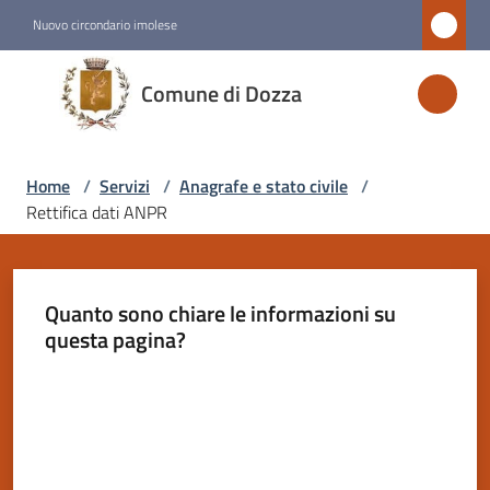
Vai al contenuto
Vai alla navigazione
Vai al footer
Nuovo circondario imolese
Comune
Comune di Dozza
di
Dozza
Home
/
Servizi
/
Anagrafe e stato civile
/
Rettifica dati ANPR
Amministrazione
Novità
Quanto sono chiare le informazioni su
questa pagina?
Servizi
Menu selezionato
Valuta da 1 a 5 stelle
Vivere
Dozza