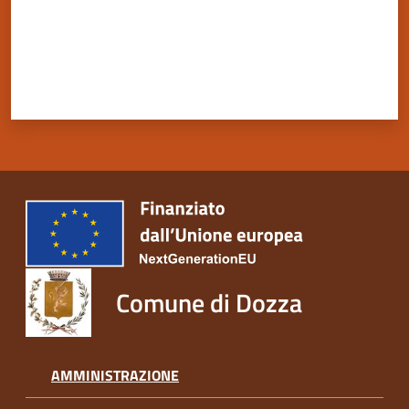
Servizi
on-
line
Tutti
gli
argomenti
Comune di Dozza
Seguici
su
AMMINISTRAZIONE