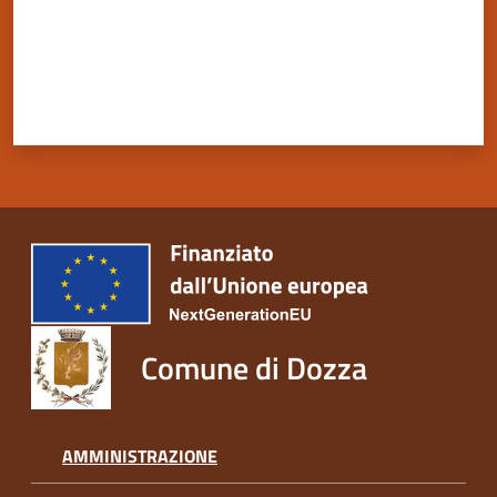
Servizi
on-
line
Tutti
gli
argomenti
Comune di Dozza
Seguici
su
AMMINISTRAZIONE