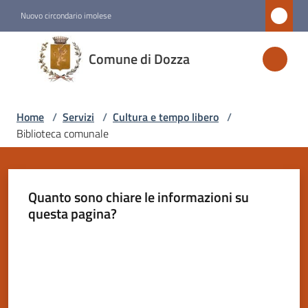
Vai al contenuto
Vai alla navigazione
Vai al footer
Nuovo circondario imolese
Comune
Comune di Dozza
di
Dozza
Home
/
Servizi
/
Cultura e tempo libero
/
Biblioteca comunale
Amministrazione
Novità
Quanto sono chiare le informazioni su
questa pagina?
Servizi
Menu selezionato
Valuta da 1 a 5 stelle
Vivere
Dozza