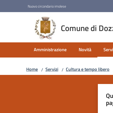
Vai al contenuto
Vai alla navigazione
Vai al footer
Nuovo circondario imolese
Comune di Doz
Amministrazione
Novità
Servi
Menu
Home
Servizi
Cultura e tempo libero
/
/
Qu
pa
Valut