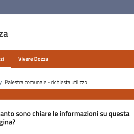
za
zi
Vivere Dozza
 selezionato
Palestra comunale - richiesta utilizzo
/
anto sono chiare le informazioni su questa
gina?
a da 1 a 5 stelle