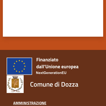
Servizi
on-
line
Tutti
gli
argomenti
Seguici
Comune di Dozza
su
AMMINISTRAZIONE