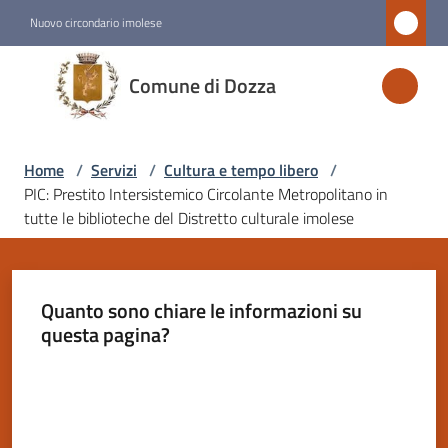
Vai al contenuto
Vai alla navigazione
Vai al footer
Nuovo circondario imolese
Comune
Comune di Dozza
di
Dozza
Home
/
Servizi
/
Cultura e tempo libero
/
PIC: Prestito Intersistemico Circolante Metropolitano in
Amministrazione
tutte le biblioteche del Distretto culturale imolese
Novità
Quanto sono chiare le informazioni su
Servizi
questa pagina?
Menu selezionato
Valuta da 1 a 5 stelle
Vivere
Dozza