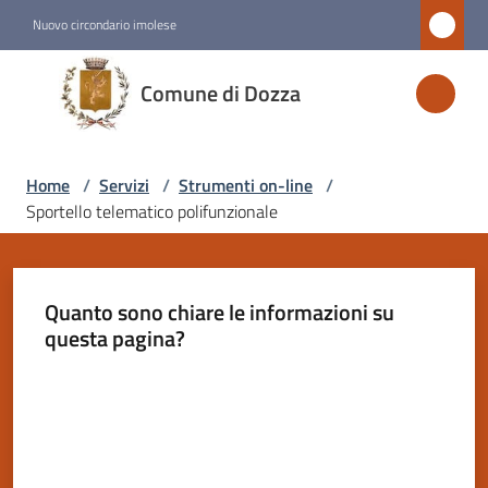
Vai al contenuto
Vai alla navigazione
Vai al footer
Nuovo circondario imolese
Comune
Comune di Dozza
di
Dozza
Home
/
Servizi
/
Strumenti on-line
/
Sportello telematico polifunzionale
Amministrazione
Novità
Quanto sono chiare le informazioni su
questa pagina?
Servizi
Menu selezionato
Valuta da 1 a 5 stelle
Vivere
Dozza