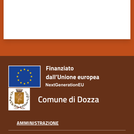
Servizi
on-
line
Tutti
gli
argomenti
Comune di Dozza
Seguici
su
AMMINISTRAZIONE