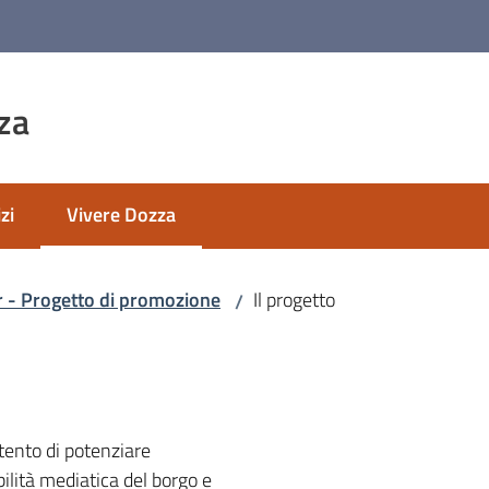
za
zi
Vivere Dozza
Menu selezionato
- Progetto di promozione
Il progetto
/
ento di potenziare
bilità mediatica del borgo e