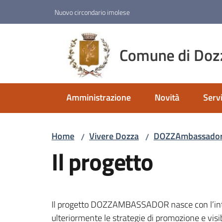
Vai al contenuto
Vai alla navigazione
Vai al footer
Nuovo circondario imolese
Comune di Doz
Amministrazione
Novità
Servi
Home
Vivere Dozza
DOZZAmbassador 
/
/
Il progetto
Il progetto DOZZAMBASSADOR nasce con l’int
ulteriormente le strategie di promozione e visi