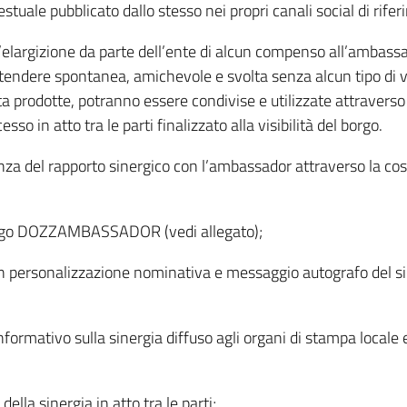
tuale pubblicato dallo stesso nei propri canali social di rife
gizione da parte dell’ente di alcun compenso all’ambassador
tendere spontanea, amichevole e svolta senza alcun tipo di 
lta prodotte, potranno essere condivise e utilizzate attraverso 
o in atto tra le parti finalizzato alla visibilità del borgo.
tenza del rapporto sinergico con l’ambassador attraverso la c
 logo DOZZAMBASSADOR (vedi allegato);
sonalizzazione nominativa e messaggio autografo del sind
rmativo sulla sinergia diffuso agli organi di stampa locale e
ella sinergia in atto tra le parti;