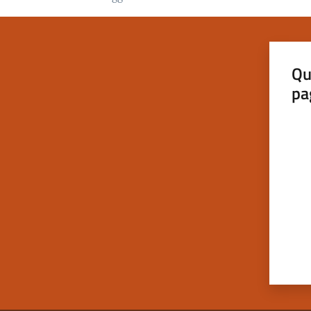
Qu
pa
Valut