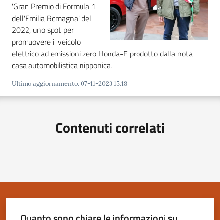
'Gran Premio di Formula 1
dell'Emilia Romagna' del
2022, uno spot per
promuovere il veicolo
Servizi
elettrico ad emissioni zero Honda-E prodotto dalla nota
on-
casa automobilistica nipponica.
line
Ultimo aggiornamento
:
07-11-2023 15:18
Tutti
gli
Contenuti correlati
argomenti
Seguici
su
Quanto sono chiare le informazioni su