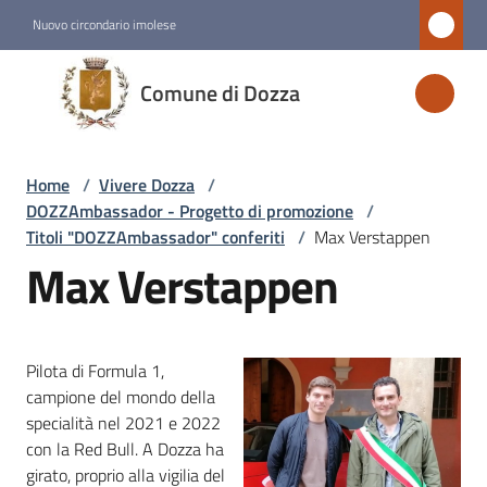
Vai al contenuto
Vai alla navigazione
Vai al footer
Nuovo circondario imolese
Comune
Comune di Dozza
di
Dozza
Home
/
Vivere Dozza
/
DOZZAmbassador - Progetto di promozione
/
Amministrazione
Titoli "DOZZAmbassador" conferiti
/
Max Verstappen
Max Verstappen
Novità
Servizi
Pilota di Formula 1,
campione del mondo della
Vivere
specialità nel 2021 e 2022
Dozza
con la Red Bull. A Dozza ha
Menu selezionato
girato, proprio alla vigilia del