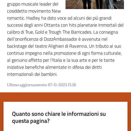
gruppo musicale leader del
cosiddetto movimento New
romantic. Hadley ha dato voce ad alcuni dei più grandi
successi degli anni Ottanta con hits planetarie immortali del
Servizi
calibro di True, Gold e Trough The Barricades. La consegna
on-
dell’onorificenza di DozzAmbassador è avvenuta nel
line
backstage del teatro Alighieri di Ravenna. Un tributo al suo
continuo impegno nella promozione di ogni forma culturale,
al genuino affetto per l’Italia e la sua arte e per le tante
Tutti
iniziative benefiche alimentate in difesa dei diritti
gli
internazionali dei bambini.
argomenti
Ultimo aggiornamento
:
07-11-2023 15:18
Seguici
su
Quanto sono chiare le informazioni su
questa pagina?