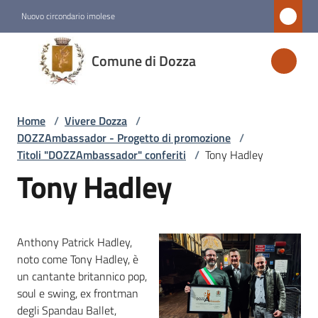
Vai al contenuto
Vai alla navigazione
Vai al footer
Nuovo circondario imolese
Comune
Comune di Dozza
di
Dozza
Home
/
Vivere Dozza
/
DOZZAmbassador - Progetto di promozione
/
Amministrazione
Titoli "DOZZAmbassador" conferiti
/
Tony Hadley
Tony Hadley
Novità
Servizi
Anthony Patrick Hadley,
noto come Tony Hadley, è
Vivere
un cantante britannico pop,
Dozza
soul e swing, ex frontman
Menu selezionato
degli Spandau Ballet,