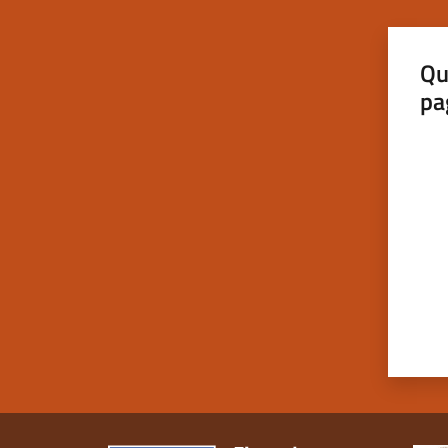
Qu
pa
Valut