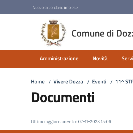
Vai al contenuto
Vai alla navigazione
Vai al footer
Nuovo circondario imolese
Comune di Doz
Amministrazione
Novità
Servi
Home
Vivere Dozza
Eventi
11^ ST
/
/
/
Documenti
Ultimo aggiornamento
:
07-11-2023 15:06