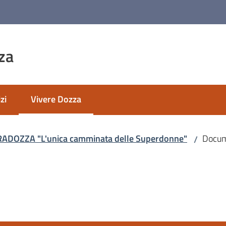
za
zi
Vivere Dozza
Menu selezionato
RADOZZA "L'unica camminata delle Superdonne"
Docum
/