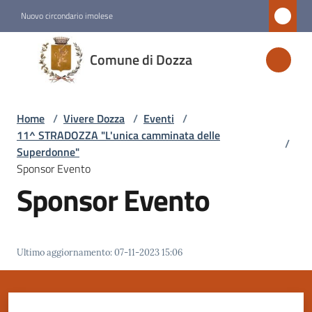
Vai al contenuto
Vai alla navigazione
Vai al footer
Nuovo circondario imolese
Comune
Comune di Dozza
di
Dozza
Home
/
Vivere Dozza
/
Eventi
/
11^ STRADOZZA "L'unica camminata delle
/
Amministrazione
Superdonne"
Sponsor Evento
Sponsor Evento
Novità
Servizi
Ultimo aggiornamento
:
07-11-2023 15:06
Vivere
Dozza
Menu selezionato