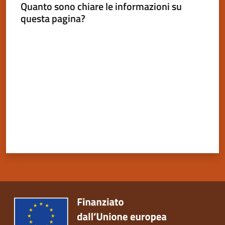
Quanto sono chiare le informazioni su
questa pagina?
Valuta da 1 a 5 stelle
Servizi
on-
line
Tutti
gli
argomenti
Seguici
su