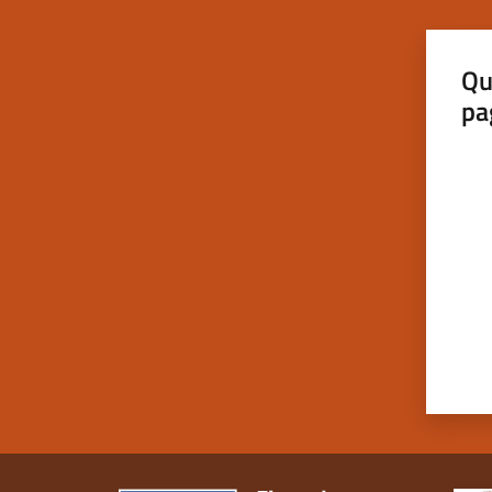
Qu
pa
Valut