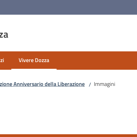
za
zi
Vivere Dozza
Menu selezionato
zione Anniversario della Liberazione
Immagini
/