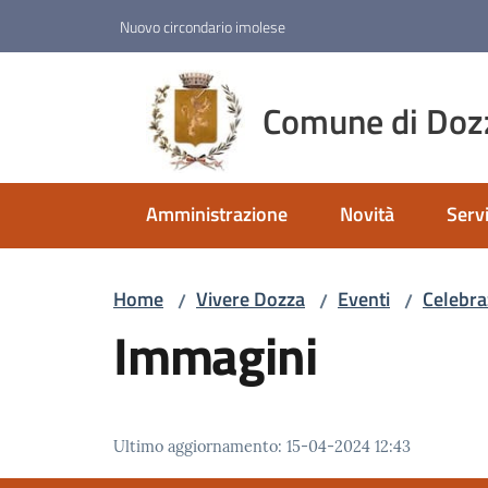
Vai al contenuto
Vai alla navigazione
Vai al footer
Nuovo circondario imolese
Comune di Doz
Amministrazione
Novità
Servi
Home
Vivere Dozza
Eventi
Celebra
/
/
/
Immagini
Ultimo aggiornamento
:
15-04-2024 12:43