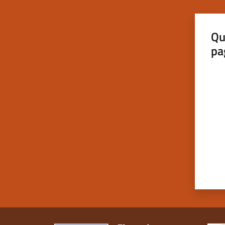
Qu
pa
Valut