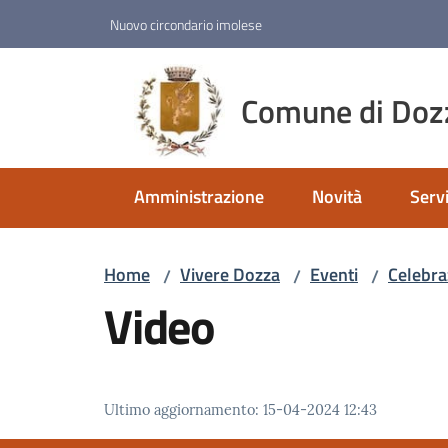
Vai al contenuto
Vai alla navigazione
Vai al footer
Nuovo circondario imolese
Comune di Doz
Amministrazione
Novità
Servi
Home
Vivere Dozza
Eventi
Celebra
/
/
/
Video
Ultimo aggiornamento
:
15-04-2024 12:43