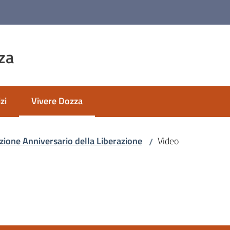
za
zi
Vivere Dozza
Menu selezionato
zione Anniversario della Liberazione
Video
/