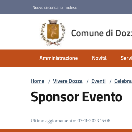
Vai al contenuto
Vai alla navigazione
Vai al footer
Nuovo circondario imolese
Comune di Doz
Amministrazione
Novità
Servi
Home
Vivere Dozza
Eventi
Celebra
/
/
/
Sponsor Evento
Ultimo aggiornamento
:
07-11-2023 15:06