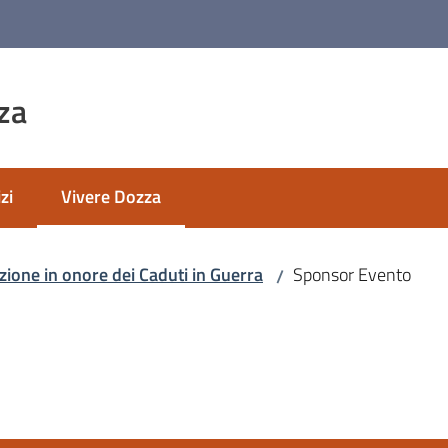
za
zi
Vivere Dozza
Menu selezionato
zione in onore dei Caduti in Guerra
Sponsor Evento
/