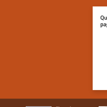
Qu
pa
Valut