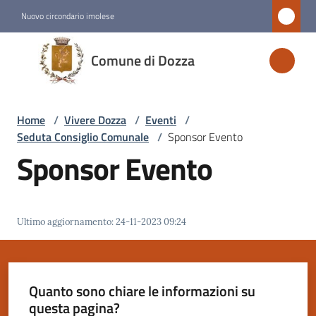
Vai al contenuto
Vai alla navigazione
Vai al footer
Nuovo circondario imolese
Comune
Comune di Dozza
di
Dozza
Home
/
Vivere Dozza
/
Eventi
/
Seduta Consiglio Comunale
/
Sponsor Evento
Amministrazione
Sponsor Evento
Novità
Ultimo aggiornamento
:
24-11-2023 09:24
Servizi
Vivere
Dozza
Quanto sono chiare le informazioni su
Menu selezionato
questa pagina?