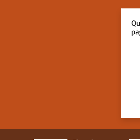
Qu
pa
Valut