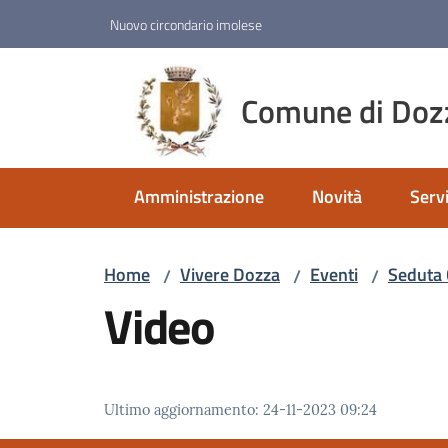
Vai al contenuto
Vai alla navigazione
Vai al footer
Nuovo circondario imolese
Comune di Doz
Amministrazione
Novità
Servi
Home
Vivere Dozza
Eventi
Seduta 
/
/
/
Video
Ultimo aggiornamento
:
24-11-2023 09:24