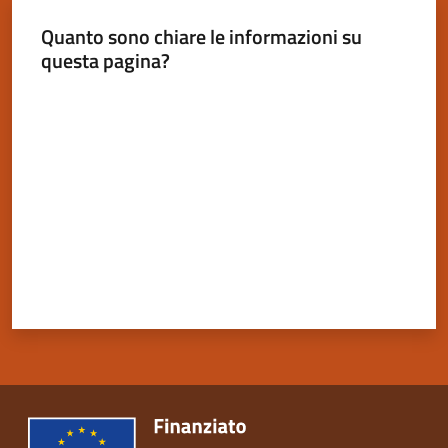
Quanto sono chiare le informazioni su
questa pagina?
Valuta da 1 a 5 stelle
Servizi
on-
line
Tutti
gli
argomenti
Seguici
su