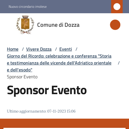
Vai al contenuto
Vai alla navigazione
Vai al footer
Nuovo circondario imolese
Comune
Comune di Dozza
di
Dozza
Home
/
Vivere Dozza
/
Eventi
/
Giorno del Ricordo: celebrazione e conferenza "Storia
Amministrazione
e testimonianza delle vicende dell'Adriatico orientale
/
e dell'esodo"
Sponsor Evento
Novità
Sponsor Evento
Servizi
Vivere
Ultimo aggiornamento
:
07-11-2023 15:06
Dozza
Menu selezionato