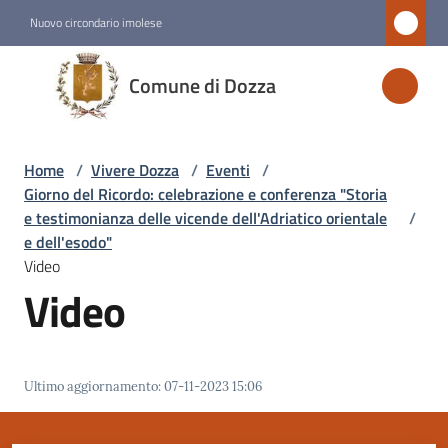
Vai al contenuto
Vai alla navigazione
Vai al footer
Nuovo circondario imolese
Comune
Comune di Dozza
di
Dozza
Home
/
Vivere Dozza
/
Eventi
/
Giorno del Ricordo: celebrazione e conferenza "Storia
Amministrazione
e testimonianza delle vicende dell'Adriatico orientale
/
e dell'esodo"
Video
Novità
Video
Servizi
Vivere
Ultimo aggiornamento
:
07-11-2023 15:06
Dozza
Menu selezionato