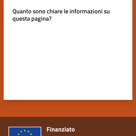
Quanto sono chiare le informazioni su
questa pagina?
Valuta da 1 a 5 stelle
Servizi
on-
line
Tutti
gli
argomenti
Seguici
su