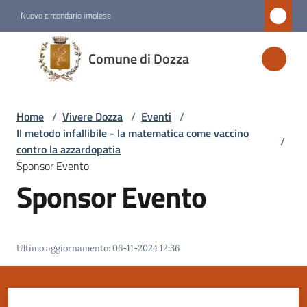
Vai al contenuto
Vai alla navigazione
Vai al footer
Nuovo circondario imolese
Comune
Comune di Dozza
di
Dozza
Home
/
Vivere Dozza
/
Eventi
/
Il metodo infallibile - la matematica come vaccino
/
Amministrazione
contro la azzardopatia
Sponsor Evento
Sponsor Evento
Novità
Servizi
Ultimo aggiornamento
:
06-11-2024 12:36
Vivere
Dozza
Menu selezionato