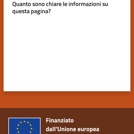
Quanto sono chiare le informazioni su
questa pagina?
Valuta da 1 a 5 stelle
Servizi
on-
line
Tutti
gli
argomenti
Seguici
su