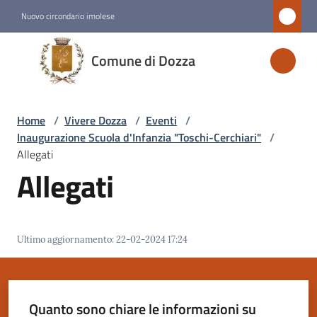
Vai al contenuto
Vai alla navigazione
Vai al footer
Nuovo circondario imolese
Comune
Comune di Dozza
di
Dozza
Home
/
Vivere Dozza
/
Eventi
/
Inaugurazione Scuola d'Infanzia "Toschi-Cerchiari"
/
Amministrazione
Allegati
Allegati
Novità
Servizi
Ultimo aggiornamento
:
22-02-2024 17:24
Vivere
Dozza
Menu selezionato
Quanto sono chiare le informazioni su