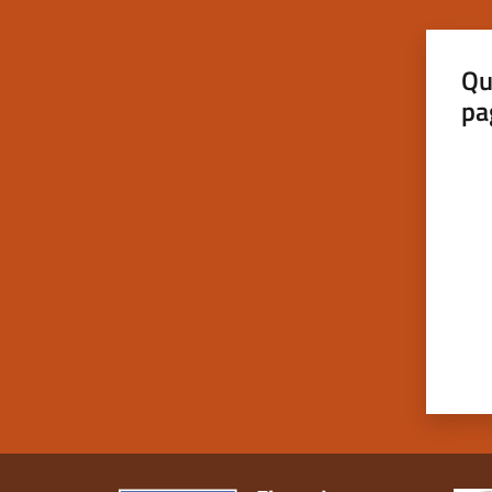
Qu
pa
Valut