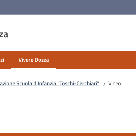
za
zi
Vivere Dozza
Menu selezionato
azione Scuola d'Infanzia "Toschi-Cerchiari"
Video
/