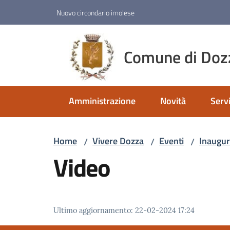
Vai al contenuto
Vai alla navigazione
Vai al footer
Nuovo circondario imolese
Comune di Doz
Amministrazione
Novità
Servi
Home
Vivere Dozza
Eventi
Inaugur
/
/
/
Video
Ultimo aggiornamento
:
22-02-2024 17:24