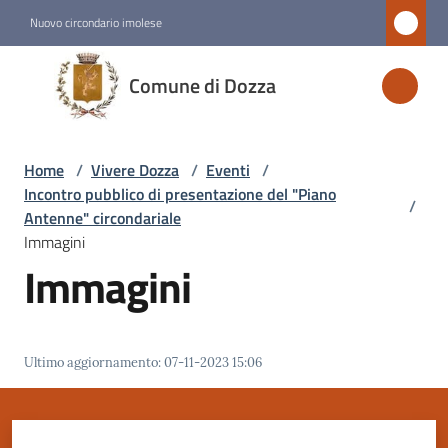
Vai al contenuto
Vai alla navigazione
Vai al footer
Nuovo circondario imolese
Comune
Comune di Dozza
di
Dozza
Home
/
Vivere Dozza
/
Eventi
/
Incontro pubblico di presentazione del "Piano
/
Amministrazione
Antenne" circondariale
Immagini
Immagini
Novità
Servizi
Ultimo aggiornamento
:
07-11-2023 15:06
Vivere
Dozza
Menu selezionato