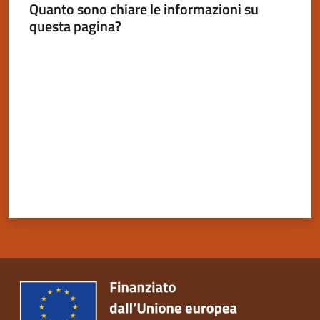
Quanto sono chiare le informazioni su
questa pagina?
Valuta da 1 a 5 stelle
Servizi
on-
line
Tutti
gli
argomenti
Seguici
su