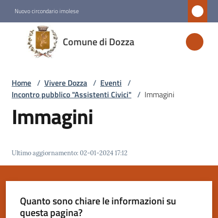
Vai al contenuto
Vai alla navigazione
Vai al footer
Nuovo circondario imolese
Comune
Comune di Dozza
di
Dozza
Home
/
Vivere Dozza
/
Eventi
/
Incontro pubblico "Assistenti Civici"
/
Immagini
Amministrazione
Immagini
Novità
Ultimo aggiornamento
:
02-01-2024 17:12
Servizi
Vivere
Dozza
Quanto sono chiare le informazioni su
Menu selezionato
questa pagina?