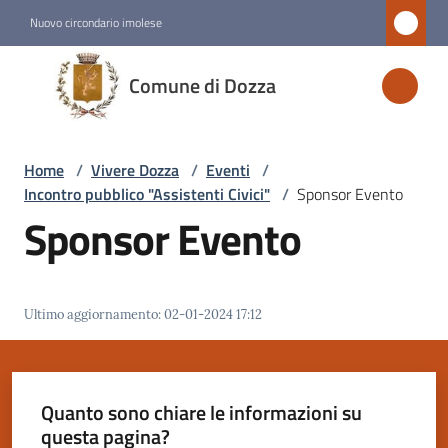
Vai al contenuto
Vai alla navigazione
Vai al footer
Nuovo circondario imolese
Comune
Comune di Dozza
di
Dozza
Home
/
Vivere Dozza
/
Eventi
/
Incontro pubblico "Assistenti Civici"
/
Sponsor Evento
Amministrazione
Sponsor Evento
Novità
Ultimo aggiornamento
:
02-01-2024 17:12
Servizi
Vivere
Dozza
Quanto sono chiare le informazioni su
Menu selezionato
questa pagina?