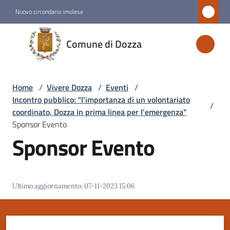
Vai al contenuto
Vai alla navigazione
Vai al footer
Nuovo circondario imolese
Comune
Comune di Dozza
di
Dozza
Home
/
Vivere Dozza
/
Eventi
/
Incontro pubblico: "l'importanza di un volontariato
/
Amministrazione
coordinato, Dozza in prima linea per l'emergenza"
Sponsor Evento
Sponsor Evento
Novità
Servizi
Ultimo aggiornamento
:
07-11-2023 15:06
Vivere
Dozza
Menu selezionato