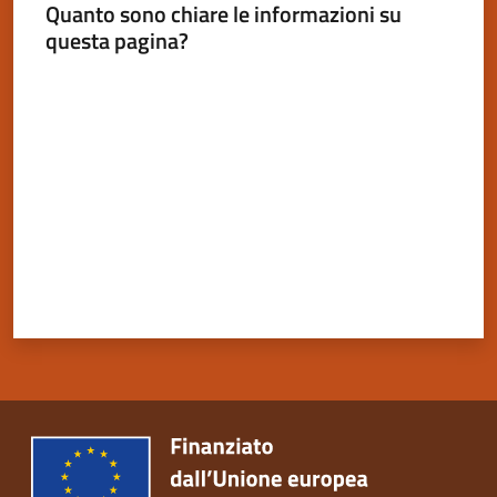
Quanto sono chiare le informazioni su
questa pagina?
Valuta da 1 a 5 stelle
Servizi
on-
line
Tutti
gli
argomenti
Seguici
su