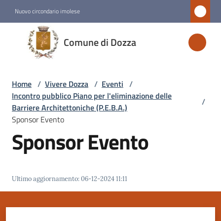
Vai al contenuto
Vai alla navigazione
Vai al footer
Nuovo circondario imolese
Comune
Comune di Dozza
di
Dozza
Home
/
Vivere Dozza
/
Eventi
/
Incontro pubblico Piano per l'eliminazione delle
/
Amministrazione
Barriere Architettoniche (P.E.B.A.)
Sponsor Evento
Sponsor Evento
Novità
Servizi
Ultimo aggiornamento
:
06-12-2024 11:11
Vivere
Dozza
Menu selezionato