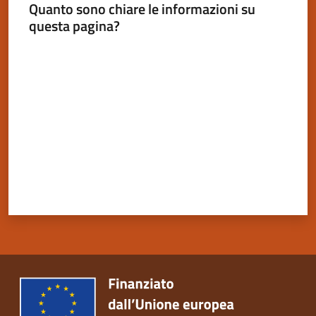
Quanto sono chiare le informazioni su
questa pagina?
Valuta da 1 a 5 stelle
Servizi
on-
line
Tutti
gli
argomenti
Seguici
su