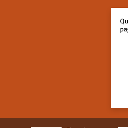
Qu
pa
Valut