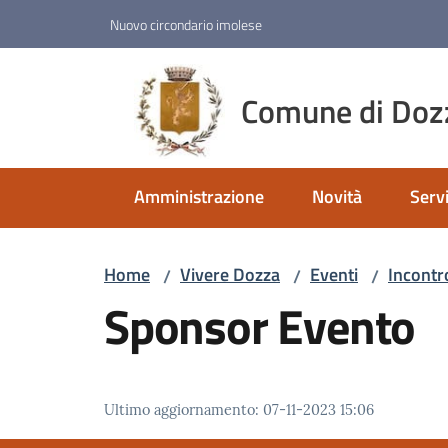
Vai al contenuto
Vai alla navigazione
Vai al footer
Nuovo circondario imolese
Comune di Doz
Amministrazione
Novità
Servi
Home
Vivere Dozza
Eventi
Incontr
/
/
/
Sponsor Evento
Ultimo aggiornamento
:
07-11-2023 15:06