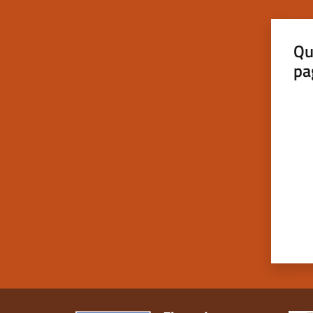
Qu
pa
Valut