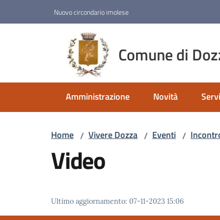
Vai al contenuto
Vai alla navigazione
Vai al footer
Nuovo circondario imolese
Comune di Doz
Amministrazione
Novità
Servi
Home
Vivere Dozza
Eventi
Incontr
/
/
/
Video
Ultimo aggiornamento
:
07-11-2023 15:06