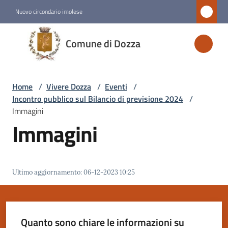
Vai al contenuto
Vai alla navigazione
Vai al footer
Nuovo circondario imolese
Comune
Comune di Dozza
di
Dozza
Home
/
Vivere Dozza
/
Eventi
/
Incontro pubblico sul Bilancio di previsione 2024
/
Amministrazione
Immagini
Immagini
Novità
Servizi
Ultimo aggiornamento
:
06-12-2023 10:25
Vivere
Dozza
Menu selezionato
Quanto sono chiare le informazioni su