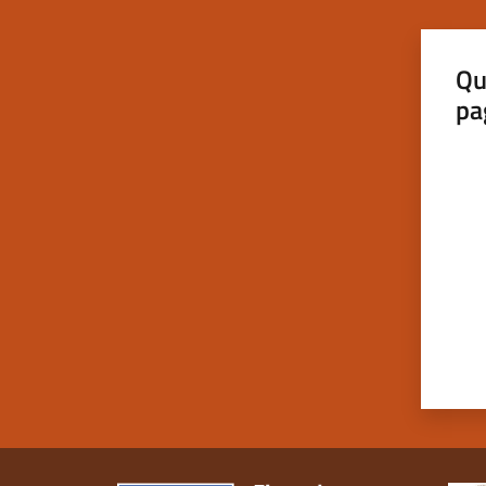
Qu
pa
Valut