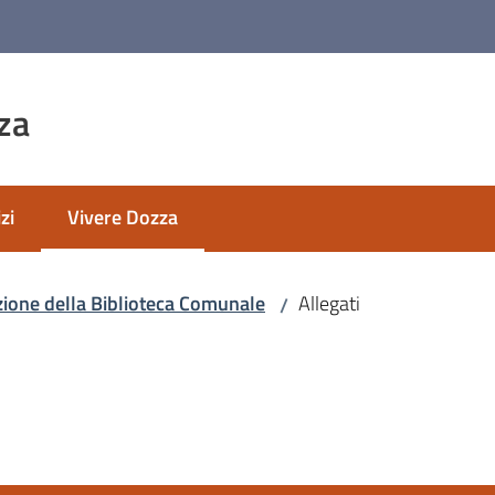
za
zi
Vivere Dozza
Menu selezionato
azione della Biblioteca Comunale
Allegati
/