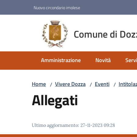
Vai al contenuto
Vai alla navigazione
Vai al footer
Nuovo circondario imolese
Comune di Doz
Amministrazione
Novità
Servi
Home
Vivere Dozza
Eventi
Intitol
/
/
/
Allegati
Ultimo aggiornamento
:
27-11-2023 09:28