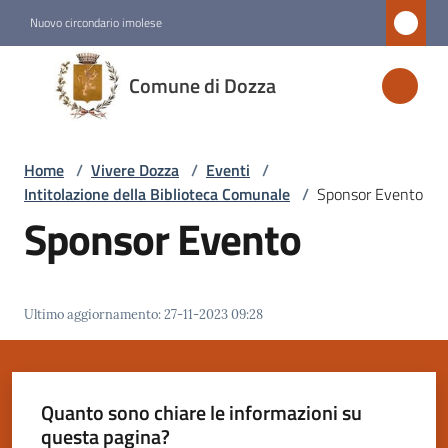
Vai al contenuto
Vai alla navigazione
Vai al footer
Nuovo circondario imolese
Comune
Comune di Dozza
di
Dozza
Home
/
Vivere Dozza
/
Eventi
/
Intitolazione della Biblioteca Comunale
/
Sponsor Evento
Amministrazione
Sponsor Evento
Novità
Ultimo aggiornamento
:
27-11-2023 09:28
Servizi
Vivere
Dozza
Quanto sono chiare le informazioni su
Menu selezionato
questa pagina?