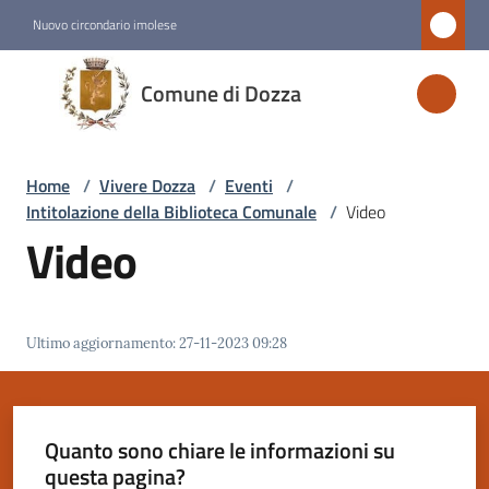
Vai al contenuto
Vai alla navigazione
Vai al footer
Nuovo circondario imolese
Comune
Comune di Dozza
di
Dozza
Home
/
Vivere Dozza
/
Eventi
/
Intitolazione della Biblioteca Comunale
/
Video
Amministrazione
Video
Novità
Ultimo aggiornamento
:
27-11-2023 09:28
Servizi
Vivere
Dozza
Quanto sono chiare le informazioni su
Menu selezionato
questa pagina?