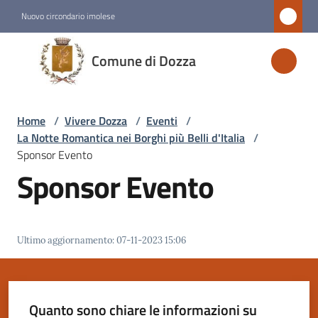
Vai al contenuto
Vai alla navigazione
Vai al footer
Nuovo circondario imolese
Comune
Comune di Dozza
di
Dozza
Home
/
Vivere Dozza
/
Eventi
/
La Notte Romantica nei Borghi più Belli d'Italia
/
Amministrazione
Sponsor Evento
Sponsor Evento
Novità
Servizi
Ultimo aggiornamento
:
07-11-2023 15:06
Vivere
Dozza
Menu selezionato
Quanto sono chiare le informazioni su