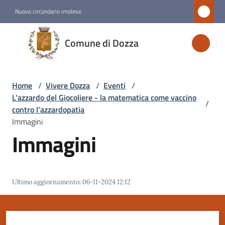
Vai al contenuto
Vai alla navigazione
Vai al footer
Nuovo circondario imolese
Comune
Comune di Dozza
di
Dozza
Home
/
Vivere Dozza
/
Eventi
/
L'azzardo del Giocoliere - la matematica come vaccino
/
Amministrazione
contro l'azzardopatia
Immagini
Immagini
Novità
Servizi
Ultimo aggiornamento
:
06-11-2024 12:12
Vivere
Dozza
Menu selezionato