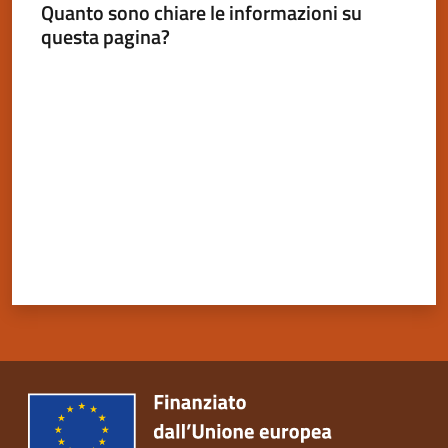
Quanto sono chiare le informazioni su
questa pagina?
Valuta da 1 a 5 stelle
Servizi
on-
line
Tutti
gli
argomenti
Seguici
su