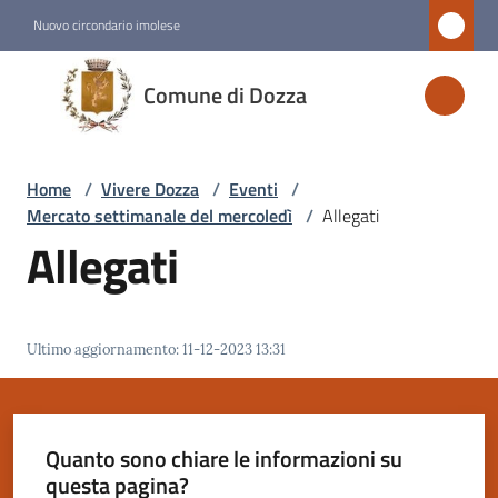
Vai al contenuto
Vai alla navigazione
Vai al footer
Nuovo circondario imolese
Comune
Comune di Dozza
di
Dozza
Home
/
Vivere Dozza
/
Eventi
/
Mercato settimanale del mercoledì
/
Allegati
Amministrazione
Allegati
Novità
Ultimo aggiornamento
:
11-12-2023 13:31
Servizi
Vivere
Dozza
Quanto sono chiare le informazioni su
Menu selezionato
questa pagina?