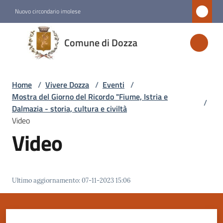
Vai al contenuto
Vai alla navigazione
Vai al footer
Nuovo circondario imolese
Comune
Comune di Dozza
di
Dozza
Home
/
Vivere Dozza
/
Eventi
/
Mostra del Giorno del Ricordo "Fiume, Istria e
/
Amministrazione
Dalmazia - storia, cultura e civiltà
Video
Video
Novità
Servizi
Ultimo aggiornamento
:
07-11-2023 15:06
Vivere
Dozza
Menu selezionato