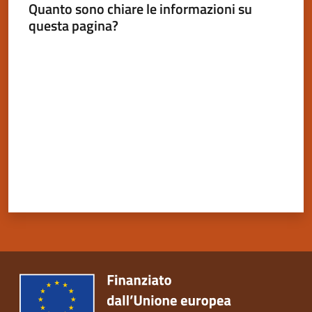
Quanto sono chiare le informazioni su
questa pagina?
Valuta da 1 a 5 stelle
Servizi
on-
line
Tutti
gli
argomenti
Seguici
su